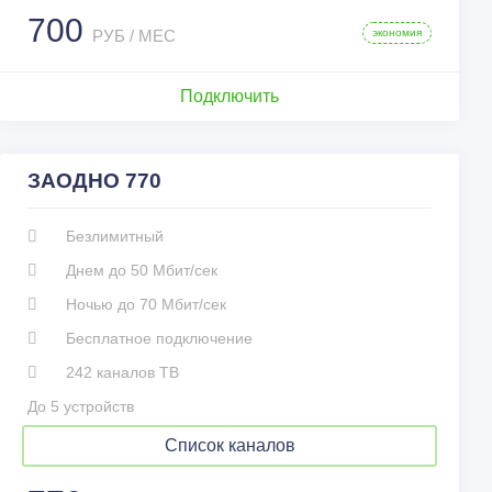
700
РУБ / МЕС
экономия
Подключить
ЗАОДНО 770
#КтоКуда
1 HD
Безлимитный
2x2
360 Богородский
Днем до 50 Мбит/сек
360 Новости HD
Ночью до 70 Мбит/сек
360° HD
Бесплатное подключение
78
242 каналов ТВ
8 Канал
Arirang
До 5 устройств
BRIDGE
Список каналов
BRIDGE CLASSIC
BRIDGE HITS