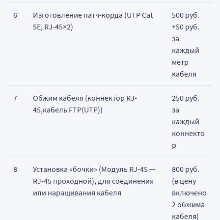
6
Изготовление патч-корда (UTP Cat
500 руб.
5E, RJ-45×2)
+50 руб.
за
каждый
метр
кабеля
7
Обжим кабеля (коннектор RJ-
250 руб.
45,кабель FTP(UTP))
за
каждый
коннекто
р
8
Установка «бочки» (Модуль RJ-45 —
800 руб.
RJ-45 проходной), для соединения
(в цену
или наращивания кабеля
включено
2 обжима
кабеля)