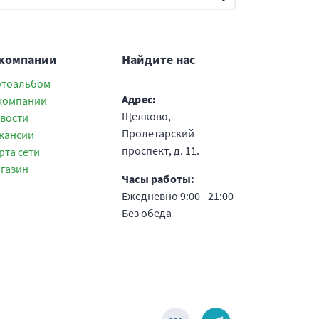
 компании
Найдите нас
тоальбом
Адрес:
компании
Щелково,
вости
Пролетарский
кансии
проспект, д. 11.
рта сети
газин
Часы работы:
Ежедневно 9:00 –21:00
Без обеда