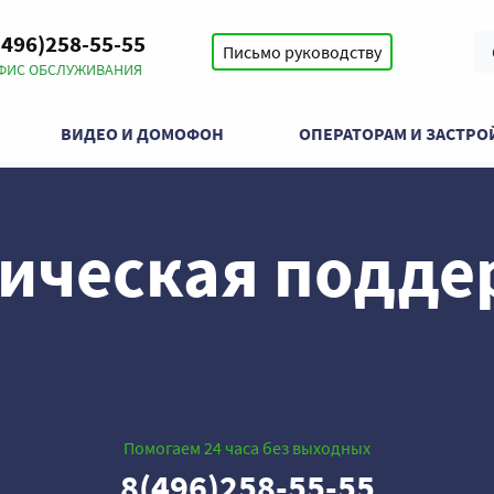
(496)258-55-55
Письмо руководству
ФИС ОБСЛУЖИВАНИЯ
ВИДЕО И ДОМОФОН
ОПЕРАТОРАМ И ЗАСТР
ническая подде
Помогаем 24 часа без выходных
8(496)258-55-55