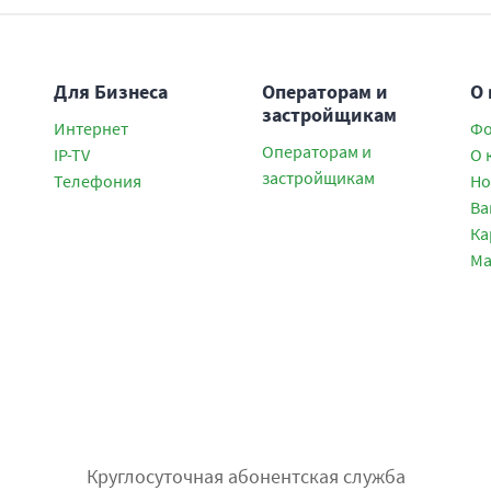
Для Бизнеса
Операторам и
О
застройщикам
Интернет
Фо
Операторам и
IP-TV
О 
застройщикам
Телефония
Но
Ва
Ка
Ма
Круглосуточная абонентская служба