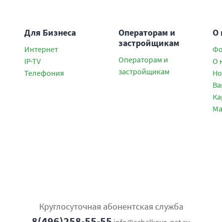
Для Бизнеса
Операторам и
О
застройщикам
Интернет
Фо
Операторам и
IP-TV
О 
застройщикам
Телефония
Но
Ва
Ка
Ма
Круглосуточная абонентская служба
8(496)258-55-55