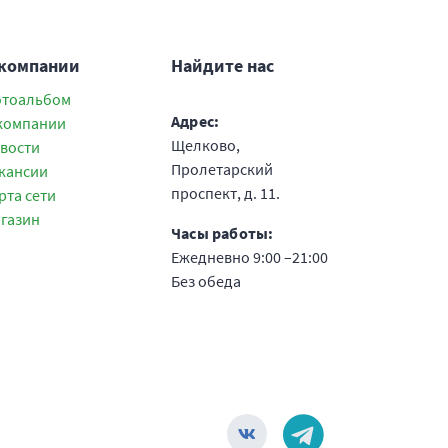
 компании
Найдите нас
тоальбом
Адрес:
компании
Щелково,
вости
Пролетарский
кансии
проспект, д. 11.
рта сети
газин
Часы работы:
Ежедневно 9:00 –21:00
Без обеда